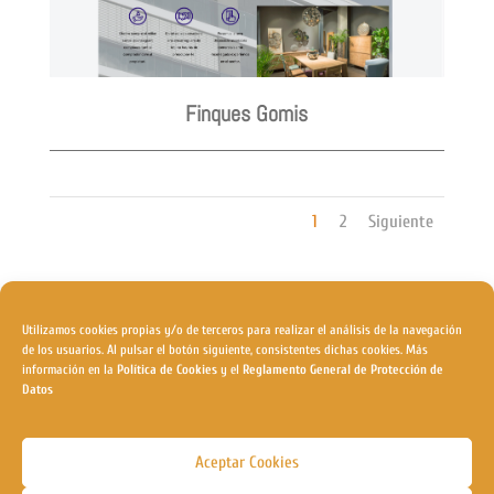
Finques Gomis
1
2
Siguiente
Utilizamos cookies propias y/o de terceros para realizar el análisis de la navegación
de los usuarios. Al pulsar el botón siguiente, consistentes dichas cookies. Más
información en la
Política de Cookies
y el
Reglamento General de Protección de
Datos
Aceptar Cookies