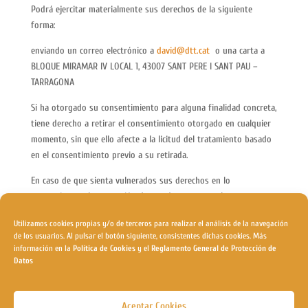
Podrá ejercitar materialmente sus derechos de la siguiente
forma:
enviando un correo electrónico a
david@dtt.cat
o una carta a
BLOQUE MIRAMAR IV LOCAL 1, 43007 SANT PERE I SANT PAU –
TARRAGONA
Si ha otorgado su consentimiento para alguna finalidad concreta,
tiene derecho a retirar el consentimiento otorgado en cualquier
momento, sin que ello afecte a la licitud del tratamiento basado
en el consentimiento previo a su retirada.
En caso de que sienta vulnerados sus derechos en lo
concerniente a la protección de sus datos personales,
especialmente cuando no haya obtenido satisfacción en el
Utilizamos cookies propias y/o de terceros para realizar el análisis de la navegación
ejercicio de sus derechos, puede presentar una reclamación ante
de los usuarios. Al pulsar el botón siguiente, consistentes dichas cookies. Más
la Autoridad de Control en materia de Protección de Datos
información en la
Política de Cookies
y el
Reglamento General de Protección de
competente a través de su sitio web:
www.agpd.es
.
Datos
Aceptar Cookies