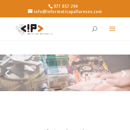
977 857 294
info@informaticapallaresos.com