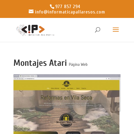
977 857 294
info@informaticapallaresos.com
Montajes Atari
Página Web